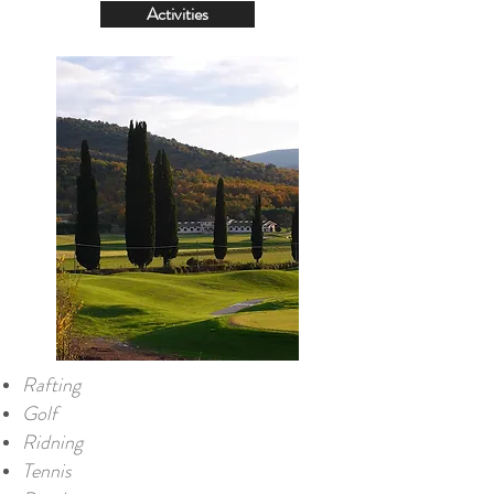
Activities
Rafting
Golf
Ridning
Tennis