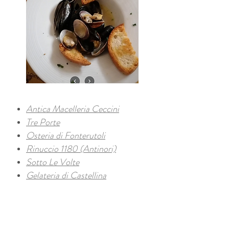
Antica Macelleria Ceccini
Tre Porte
Osteria di Fonterutoli
Rinuccio 1180 (Antinori)
Sotto Le Volte
Gelateria di Castellina