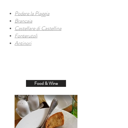
Podere la Piaggia
Brancaia
Castellare di Castellina
Fonterutoli
Antinori
Food & Wine